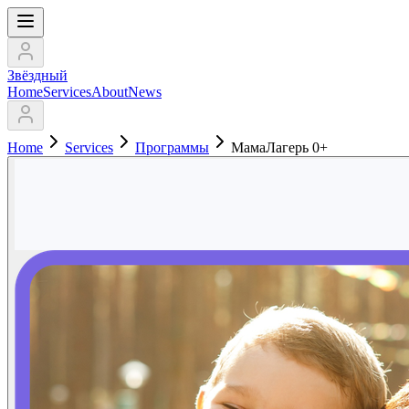
Звёздный
Home
Services
About
News
Home
Services
Программы
МамаЛагерь 0+